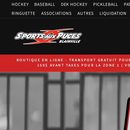
Passer au contenu
HOCKEY
BASEBALL
DEK HOCKEY
PICKLEBALL
PA
RINGUETTE
ASSOCIATIONS
AUTRES
LIQUIDATION
BOUTIQUE EN LIGNE - TRANSPORT GRATUIT POU
150$ AVANT TAXES POUR LA ZONE 1 ( V