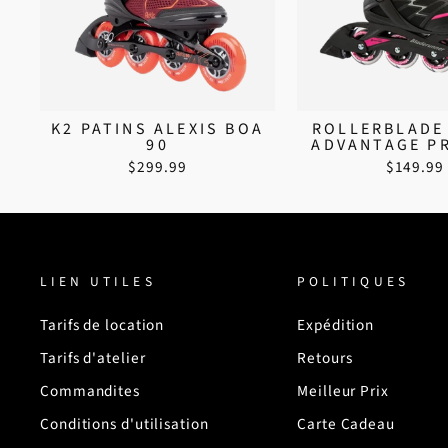
K2 PATINS ALEXIS BOA
ROLLERBLADE
90
ADVANTAGE P
$299.99
$149.99
LIEN UTILES
POLITIQUES
Tarifs de location
Expédition
Tarifs d'atelier
Retours
Commandites
Meilleur Prix
Conditions d'utilisation
Carte Cadeau