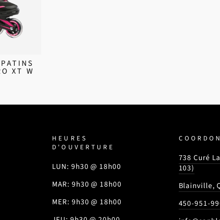
 PATINS
RO XT W
HEURES
COORDO
D'OUVERTURE
738 Curé La
LUN: 9h30 @ 18h00
103)
MAR: 9h30 @ 18h00
Blainville,
MER: 9h30 @ 18h00
450-951-99
JEU: 9h30 @ 20h00