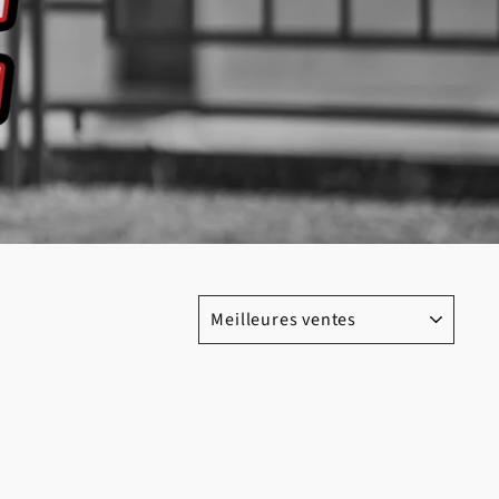
S À ROUES 
APPLIQUER