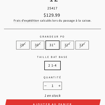
25417
Prix régulier
$129.99
Frais d'expédition
calculés lors du passage à la caisse.
GRANDEUR PO
29"
30"
31"
32"
33"
TAILLE BAT BASE
2 1-4
QUANTITÉ
−
+
1 en stock
AJOUTER AU PANIER