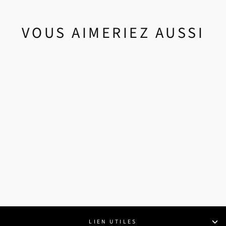
VOUS AIMERIEZ AUSSI
EASTON BATON
SAPPHIRE
FASTPITCH -12
$129.99
LIEN UTILES