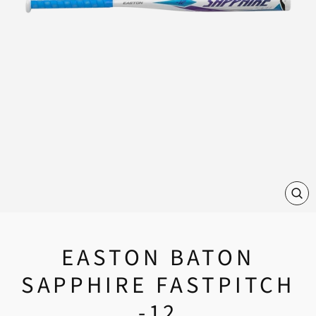
FE
(E
EASTON BATON
SAPPHIRE FASTPITCH
-12