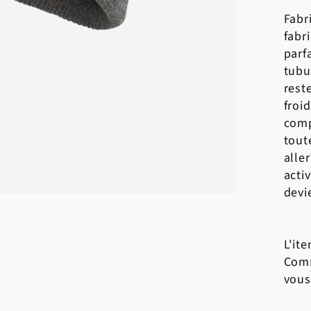
Fabr
fabr
parf
tubu
rest
froi
comp
tout
alle
acti
devi
L'it
Comm
vous