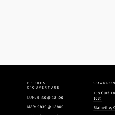
HEURES
COORDO
D'OUVERTURE
738 Curé La
LUN: 9h30 @ 18h00
103)
MAR: 9h30 @ 18h00
Blainville,