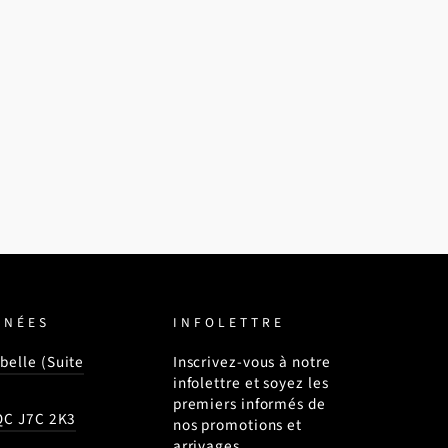
NNÉES
INFOLETTRE
belle (Suite
Inscrivez-vous à notre
infolettre et soyez les
premiers informés de
 QC J7C 2K3
nos promotions et
arrivages