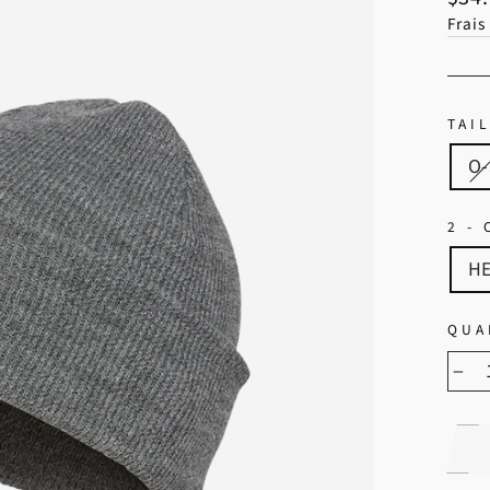
Frais
TAI
O
2 -
H
QUA
−