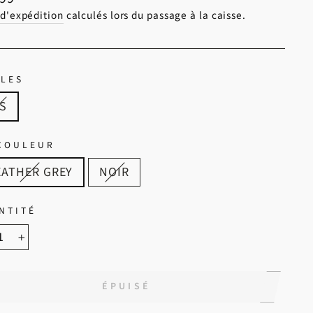
 d'expédition
calculés lors du passage à la caisse.
LLES
-S
 COULEUR
EATHER GREY
NOIR
NTITÉ
+
ÉPUISÉ