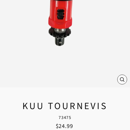
FE
(E
KUU TOURNEVIS
73475
Prix régulier
$24.99