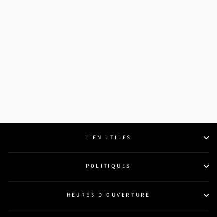
KUU TOURNEVIS
$24.99
LIEN UTILES
POLITIQUES
HEURES D'OUVERTURE