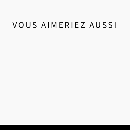
VOUS AIMERIEZ AUSSI
Épuisé
POWERTEK
COMBINE UNE
PIECE YTH
$24.99