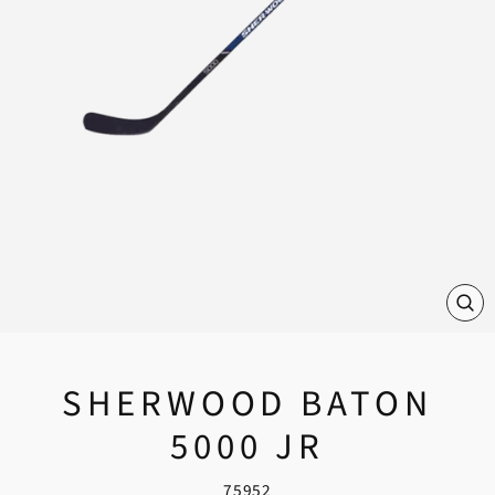
FE
(E
SHERWOOD BATON
5000 JR
75952